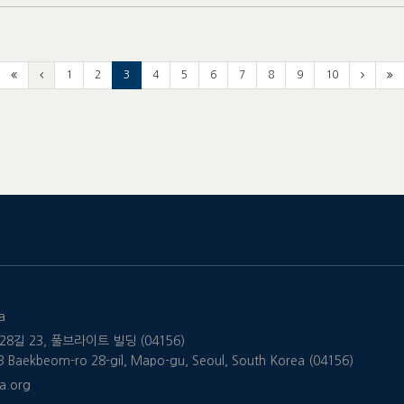
1
2
3
4
5
6
7
8
9
10
a
8길 23, 풀브라이트 빌딩 (04156)
 23 Baekbeom-ro 28-gil, Mapo-gu, Seoul, South Korea (04156)
a.org