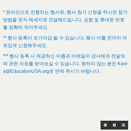
*
온라인으로
진행되는
행사로
,
행사
참가
신청을
하시면
참가
방법을
문자
메세지로
전달해드립니다
.
성함
및
휴대폰
번호
를
정확히
적어주세요
.
**
행사
등록이
조기마감
될
수
있습니다
.
행사
이틀
전까지
여
유있게
신청해주세요
.
***
행사
등록
시
제공하신
이름과
이메일이
강사에게
전달되
며
관련
자료를
받아보실
수
있습니다
.
원하지
않는
분은
Kore
a@EducationUSA.org
로
연락
주시기
바랍니다
.