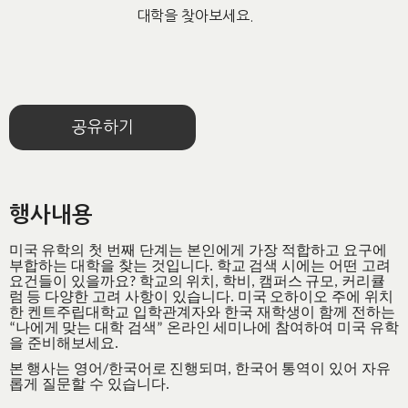
대학을 찾아보세요.
공유하기
행사내용
미국
유학의
첫
번째
단계는
본인에게
가장
적합하고
요구에
부합하는
대학을
찾는
것입니다
학교
검색
시에는
어떤
고려
.
요건들이
있을까요
학교의
위치
학비
캠퍼스
규모
커리큘
?
,
,
,
럼
등
다양한
고려
사항이
있습니다
미국
오하이오
주에
위치
.
한
켄트주립대학교
입학관계자와
한국
재학생이
함께
전하는
나에게
맞는
대학
검색
온라인
세미나에
참여하여
미국
유학
“
”
을
준비해보세요
.
본
행사는
영어
한국어로
진행되며
한국어
통역이
있어
자유
/
,
롭게
질문할
수
있습니다
.