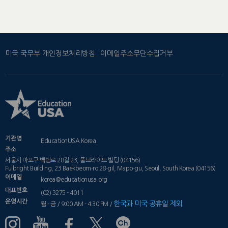
미국 국무부 개인정보처리방침
이메일주소무단수집거부
기관명
EducationUSA Korea
주소
서울시 마포구 백범로 28길 23, 풀브라이트 빌딩 (04156)
Fulbright Building, 23 Baekbeom-ro 28-gil, Mapo-gu, Seoul, South Korea (04156)
이메일
korea@educationusa.org
대표번호
(02) 3275 - 4011
운영시간
한국과 미국 공휴일 제외
월 - 금 / 9:00 AM - 4:30 PM /