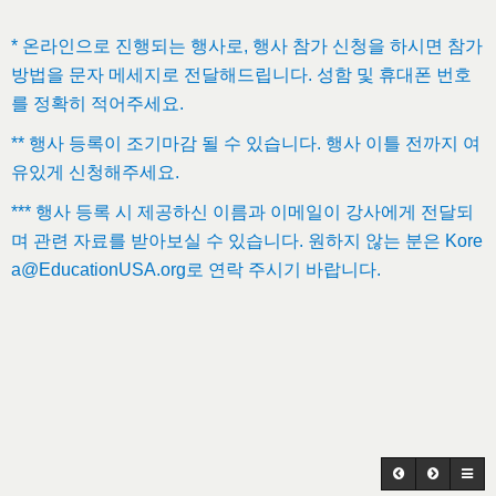
*
온라인으로
진행되는
행사로
,
행사
참가
신청을
하시면
참가
방법을
문자
메세지로
전달해드립니다
.
성함
및
휴대폰
번호
를
정확히
적어주세요
.
**
행사
등록이
조기마감
될
수
있습니다
.
행사
이틀
전까지
여
유있게
신청해주세요
.
***
행사
등록
시
제공하신
이름과
이메일이
강사에게
전달되
며
관련
자료를
받아보실
수
있습니다
.
원하지
않는
분은
Kore
a@EducationUSA.org
로
연락
주시기
바랍니다
.