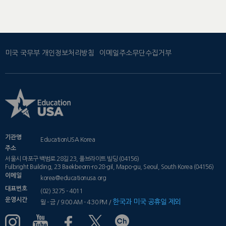
미국 국무부 개인정보처리방침
이메일주소무단수집거부
기관명
EducationUSA Korea
주소
서울시 마포구 백범로 28길 23, 풀브라이트 빌딩 (04156)
Fulbright Building, 23 Baekbeom-ro 28-gil, Mapo-gu, Seoul, South Korea (04156)
이메일
korea@educationusa.org
대표번호
(02) 3275 - 4011
운영시간
한국과 미국 공휴일 제외
월 - 금 / 9:00 AM - 4:30 PM /