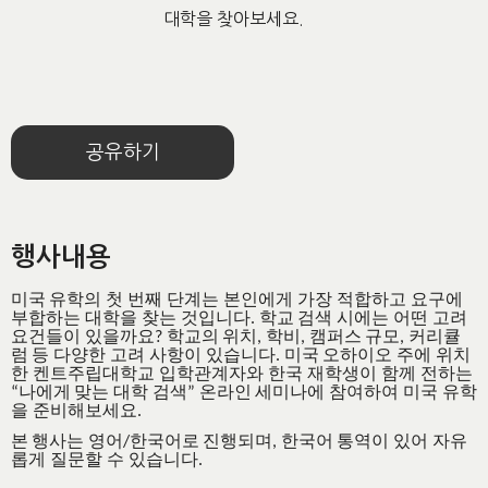
대학을 찾아보세요.
공유하기
행사내용
미국
유학의
첫
번째
단계는
본인에게
가장
적합하고
요구에
부합하는
대학을
찾는
것입니다
학교
검색
시에는
어떤
고려
.
요건들이
있을까요
학교의
위치
학비
캠퍼스
규모
커리큘
?
,
,
,
럼
등
다양한
고려
사항이
있습니다
미국
오하이오
주에
위치
.
한
켄트주립대학교
입학관계자와
한국
재학생이
함께
전하는
나에게
맞는
대학
검색
온라인
세미나에
참여하여
미국
유학
“
”
을
준비해보세요
.
본
행사는
영어
한국어로
진행되며
한국어
통역이
있어
자유
/
,
롭게
질문할
수
있습니다
.