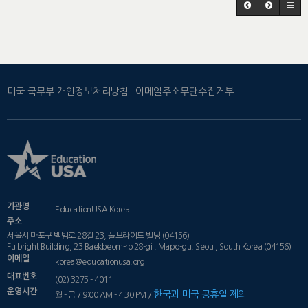
미국 국무부 개인정보처리방침
이메일주소무단수집거부
기관명
EducationUSA Korea
주소
서울시 마포구 백범로 28길 23, 풀브라이트 빌딩 (04156)
Fulbright Building, 23 Baekbeom-ro 28-gil, Mapo-gu, Seoul, South Korea (04156)
이메일
korea@educationusa.org
대표번호
(02) 3275 - 4011
운영시간
한국과 미국 공휴일 제외
월 - 금 / 9:00 AM - 4:30 PM /