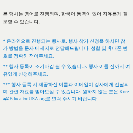
본 행사는 영어로 진행되며, 한국어 통역이 있어 자유롭게 질
문할 수 있습니다.
*
온라인으로
진행되는
행사로
,
행사
참가
신청을
하시면
참
가
방법을
문자
메세지로
전달해드립니다
.
성함
및
휴대폰
번
호를
정확히
적어주세요
.
**
행사
등록이
조기마감
될
수
있습니다
.
행사
이틀
전까지
여
유있게
신청해주세요
.
***
행사
등록
시
제공하신
이름과
이메일이
강사에게
전달되
며
관련
자료를
받아보실
수
있습니다
.
원하지
않는
분은
Kore
a@EducationUSA.org
로
연락
주시기
바랍니다
.